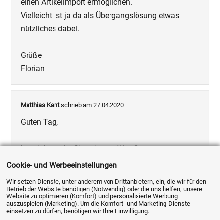
einen Artikelimport ermöglichen.
Vielleicht ist ja da als Übergangslösung etwas
nützliches dabei.
Grüße
Florian
Matthias Kant
schrieb am 27.04.2020
Guten Tag,
hat sich an der Situation zu WooCommerce etwas
geändert? Welche Alternativen gibt es:
Cookie- und Werbeeinstellungen
- gibt es eine API mit Dokumentation, oder
Wir setzen Dienste, unter anderem von Drittanbietern, ein, die wir für den
- gibt es eine Anbindung an ein anderes Shop-
Betrieb der Website benötigen (Notwendig) oder die uns helfen, unsere
Website zu optimieren (Komfort) und personalisierte Werbung
System?
auszuspielen (Marketing). Um die Komfort- und Marketing-Dienste
einsetzen zu dürfen, benötigen wir Ihre Einwilligung.