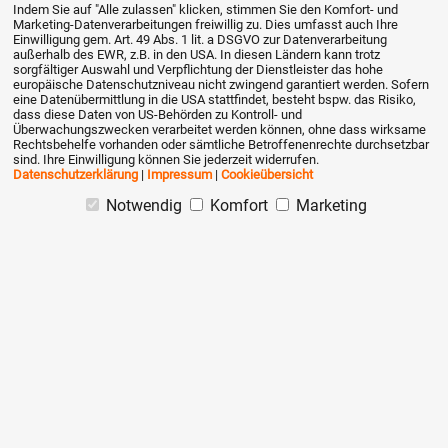
Indem Sie auf "Alle zulassen" klicken, stimmen Sie den Komfort- und
Vielen Dank und viele Grüße
Marketing-Datenverarbeitungen freiwillig zu. Dies umfasst auch Ihre
Einwilligung gem. Art. 49 Abs. 1 lit. a DSGVO zur Datenverarbeitung
Matthias Kant
außerhalb des EWR, z.B. in den USA. In diesen Ländern kann trotz
sorgfältiger Auswahl und Verpflichtung der Dienstleister das hohe
europäische Datenschutzniveau nicht zwingend garantiert werden. Sofern
(für Salutomed, DüsseldorF)
eine Datenübermittlung in die USA stattfindet, besteht bspw. das Risiko,
dass diese Daten von US-Behörden zu Kontroll- und
Überwachungszwecken verarbeitet werden können, ohne dass wirksame
Rechtsbehelfe vorhanden oder sämtliche Betroffenenrechte durchsetzbar
sind. Ihre Einwilligung können Sie jederzeit widerrufen.
Hyreka
schrieb am 08.05.2020
Datenschutzerklärung
|
Impressum
|
Cookieübersicht
Notwendig
Komfort
Marketing
Hallo Herr Kant,
leider gibt es diesbezüglich keine positiven
Neuigkeiten :-(
Ihr
Hyreka-Team
Johannes Tahan
schrieb am 18.10.2020