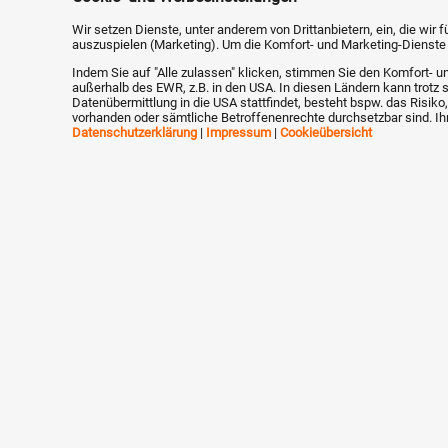
Wir setzen Dienste, unter anderem von Drittanbietern, ein, die wir
Beste Grüße, Dirk
auszuspielen (Marketing). Um die Komfort- und Marketing-Dienste e
Indem Sie auf "Alle zulassen" klicken, stimmen Sie den Komfort- un
außerhalb des EWR, z.B. in den USA. In diesen Ländern kann trotz 
Datenübermittlung in die USA stattfindet, besteht bspw. das Ris
vorhanden oder sämtliche Betroffenenrechte durchsetzbar sind. Ihr
Datenschutzerklärung
|
Impressum
|
Cookieübersicht
Name *
E-Mail (wird nicht veröffentlicht)
Antwort *
B
i
U
S
A