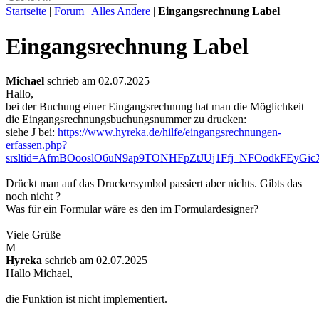
Startseite
|
Forum
|
Alles Andere
|
Eingangsrechnung Label
Eingangsrechnung Label
Michael
schrieb am 02.07.2025
Hallo,
bei der Buchung einer Eingangsrechnung hat man die Möglichkeit
die Eingangsrechnungsbuchungsnummer zu drucken:
siehe J bei:
https://www.hyreka.de/hilfe/eingangsrechnungen-
erfassen.php?
srsltid=AfmBOooslO6uN9ap9TONHFpZtJUj1Ffj_NFOodkFEyGi
Drückt man auf das Druckersymbol passiert aber nichts. Gibts das
noch nicht ?
Was für ein Formular wäre es den im Formulardesigner?
Viele Grüße
M
Hyreka
schrieb am 02.07.2025
Hallo Michael,
die Funktion ist nicht implementiert.