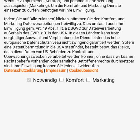
Website zu optimieren (Komfort) und personalisierte Werbung
auszuspielen (Marketing). Um die Komfort- und Marketing-Dienste
einsetzen zu dürfen, benötigen wir Ihre Einwilligung.
Wann genau die implementiert wird, kannst du mir
Indem Sie auf "Alle zulassen" klicken, stimmen Sie den Komfort- und
bestimmt nicht sagen, oder?
Marketing-Datenverarbeitungen freiwillig zu. Dies umfasst auch Ihre
Einwilligung gem. Art. 49 Abs. 1 lit. a DSGVO zur Datenverarbeitung
außerhalb des EWR, z.B. in den USA. In diesen Ländern kann trotz
sorgfältiger Auswahl und Verpflichtung der Dienstleister das hohe
europäische Datenschutzniveau nicht zwingend garantiert werden. Sofern
Daniel
schrieb am 02.05.2017
eine Datenübermittlung in die USA stattfindet, besteht bspw. das Risiko,
dass diese Daten von US-Behörden zu Kontroll- und
Überwachungszwecken verarbeitet werden können, ohne dass wirksame
Wir haben diese Funktion in nicht allzu ferner
Rechtsbehelfe vorhanden oder sämtliche Betroffenenrechte durchsetzbar
Zukunft vorgesehen. Vermutlich in den nächsten
sind. Ihre Einwilligung können Sie jederzeit widerrufen.
Datenschutzerklärung
|
Impressum
|
Cookieübersicht
Monaten.
Notwendig
Komfort
Marketing
Daniel
schrieb am 07.06.2017
Werksaufträge werden im nächsten Update (Juni
2017) verfügbar sein.