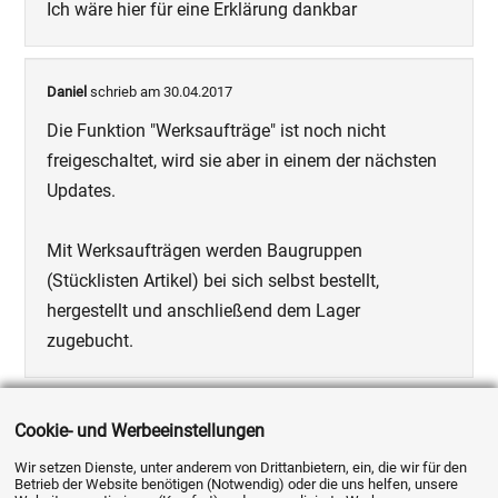
Ich wäre hier für eine Erklärung dankbar
Daniel
schrieb am 30.04.2017
Die Funktion "Werksaufträge" ist noch nicht
freigeschaltet, wird sie aber in einem der nächsten
Updates.
Mit Werksaufträgen werden Baugruppen
(Stücklisten Artikel) bei sich selbst bestellt,
hergestellt und anschließend dem Lager
zugebucht.
Holger
schrieb am 02.05.2017
Cookie- und Werbeeinstellungen
Das ist genau die Funktion, die ich gesucht habe
Wir setzen Dienste, unter anderem von Drittanbietern, ein, die wir für den
Betrieb der Website benötigen (Notwendig) oder die uns helfen, unsere
*freu*