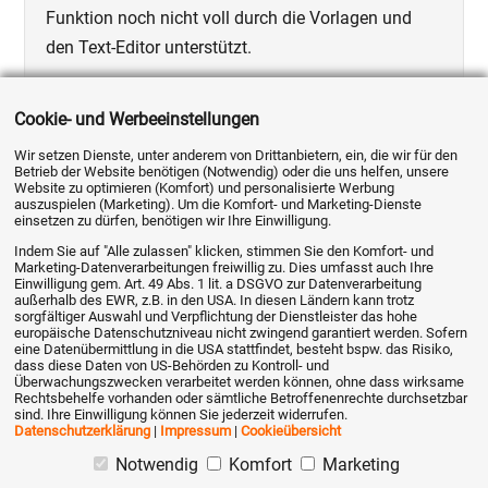
Funktion noch nicht voll durch die Vorlagen und
den Text-Editor unterstützt.
Mit einem Link sollte es aber funktionieren (bitte
Cookie- und Werbeeinstellungen
ausprobieren):
Wir setzen Dienste, unter anderem von Drittanbietern, ein, die wir für den
Betrieb der Website benötigen (Notwendig) oder die uns helfen, unsere
Website zu optimieren (Komfort) und personalisierte Werbung
1. Fügen Sie den Link in der Form
auszuspielen (Marketing). Um die Komfort- und Marketing-Dienste
einsetzen zu dürfen, benötigen wir Ihre Einwilligung.
Indem Sie auf "Alle zulassen" klicken, stimmen Sie den Komfort- und
<a href="www.hyreka.de">Mein Link</a>
Marketing-Datenverarbeitungen freiwillig zu. Dies umfasst auch Ihre
Einwilligung gem. Art. 49 Abs. 1 lit. a DSGVO zur Datenverarbeitung
außerhalb des EWR, z.B. in den USA. In diesen Ländern kann trotz
ein.
sorgfältiger Auswahl und Verpflichtung der Dienstleister das hohe
europäische Datenschutzniveau nicht zwingend garantiert werden. Sofern
eine Datenübermittlung in die USA stattfindet, besteht bspw. das Risiko,
dass diese Daten von US-Behörden zu Kontroll- und
2. (Optional) Klicken Sie mit rechter Maus in das
Überwachungszwecken verarbeitet werden können, ohne dass wirksame
Rechtsbehelfe vorhanden oder sämtliche Betroffenenrechte durchsetzbar
Textfeld und wählen Sie
Formatierung übernehmen
sind. Ihre Einwilligung können Sie jederzeit widerrufen.
Datenschutzerklärung
|
Impressum
|
Cookieübersicht
3. Setzen Sie den Haken bei
HTML
oberhalb des
Notwendig
Komfort
Marketing