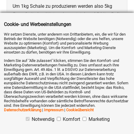
Um 1kg Schale zu produzieren werden also 5kg
Grapefruits benötigt und es entstehen 4,2 Liter Saft.
Cookie- und Werbeeinstellungen
Um nicht nur die Schale, sondern auch den Saft ins
Wir setzen Dienste, unter anderem von Drittanbietern, ein, die wir für den
Lager zu buchen, wird der Saft mit "Minus" in die
Betrieb der Website benötigen (Notwendig) oder die uns helfen, unsere
Website zu optimieren (Komfort) und personalisierte Werbung
Stückliste übernommen.
auszuspielen (Marketing). Um die Komfort- und Marketing-Dienste
einsetzen zu dürfen, benötigen wir Ihre Einwilligung.
Indem Sie auf "Alle zulassen" klicken, stimmen Sie den Komfort- und
Marketing-Datenverarbeitungen freiwillig zu. Dies umfasst auch Ihre
Einwilligung gem. Art. 49 Abs. 1 lit. a DSGVO zur Datenverarbeitung
außerhalb des EWR, z.B. in den USA. In diesen Ländern kann trotz
Wird die Schale nun mit einem Werksauftrag
sorgfältiger Auswahl und Verpflichtung der Dienstleister das hohe
europäische Datenschutzniveau nicht zwingend garantiert werden. Sofern
produziert, werden die Bestände wie folgt gebucht...
eine Datenübermittlung in die USA stattfindet, besteht bspw. das Risiko,
dass diese Daten von US-Behörden zu Kontroll- und
Schale und Saft +
Überwachungszwecken verarbeitet werden können, ohne dass wirksame
Rechtsbehelfe vorhanden oder sämtliche Betroffenenrechte durchsetzbar
Grapefruit -
sind. Ihre Einwilligung können Sie jederzeit widerrufen.
Datenschutzerklärung
|
Impressum
|
Cookieübersicht
Notwendig
Komfort
Marketing
Bestand vorher:
10 kg Grapefruits