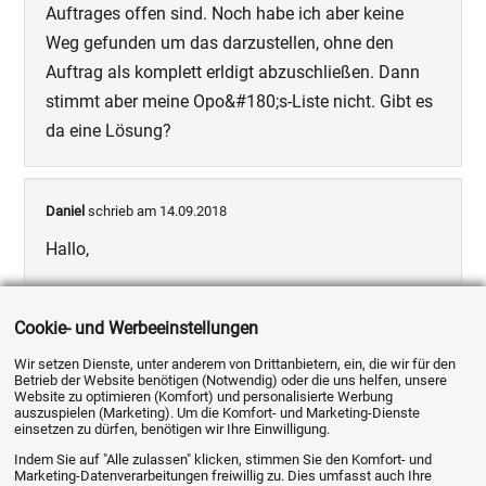
Auftrages offen sind. Noch habe ich aber keine
Weg gefunden um das darzustellen, ohne den
Auftrag als komplett erldigt abzuschließen. Dann
stimmt aber meine Opo&#180;s-Liste nicht. Gibt es
da eine Lösung?
Daniel
schrieb am 14.09.2018
Hallo,
es ist nicht möglich, eine Gesamtrechnung im
Cookie- und Werbeeinstellungen
Voraus zu stellen, aber die Ware erst zu einem
Wir setzen Dienste, unter anderem von Drittanbietern, ein, die wir für den
späteren Zeitpunkt abzubuchen.
Betrieb der Website benötigen (Notwendig) oder die uns helfen, unsere
Website zu optimieren (Komfort) und personalisierte Werbung
auszuspielen (Marketing). Um die Komfort- und Marketing-Dienste
In dem Fall, könnte man sich aber mit einer
einsetzen zu dürfen, benötigen wir Ihre Einwilligung.
Proforma-Rechnung oder Auftragsbestätigung als
Indem Sie auf "Alle zulassen" klicken, stimmen Sie den Komfort- und
Marketing-Datenverarbeitungen freiwillig zu. Dies umfasst auch Ihre
Vorkasse behelfen. Der Kunde zahlt den vollen