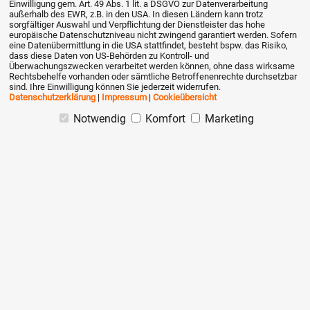
Einwilligung gem. Art. 49 Abs. 1 lit. a DSGVO zur Datenverarbeitung
außerhalb des EWR, z.B. in den USA. In diesen Ländern kann trotz
Rechnungsbetrag im Voraus und erhält aber pro
sorgfältiger Auswahl und Verpflichtung der Dienstleister das hohe
Lieferung eine Teilrechnung.
europäische Datenschutzniveau nicht zwingend garantiert werden. Sofern
eine Datenübermittlung in die USA stattfindet, besteht bspw. das Risiko,
dass diese Daten von US-Behörden zu Kontroll- und
Überwachungszwecken verarbeitet werden können, ohne dass wirksame
Rechtsbehelfe vorhanden oder sämtliche Betroffenenrechte durchsetzbar
sind. Ihre Einwilligung können Sie jederzeit widerrufen.
Antwort auf den Beitrag von Sirke Jörg Siebens:
Datenschutzerklärung
|
Impressum
|
Cookieübersicht
Name *
Notwendig
Komfort
Marketing
E-Mail (wird nicht veröffentlicht)
Antwort *