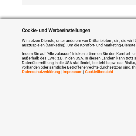
Cookie- und Werbeeinstellungen
Name *
Wir setzen Dienste, unter anderem von Drittanbietern, ein, die wir
auszuspielen (Marketing). Um die Komfort- und Marketing-Dienste e
E-Mail (wird nicht veröffentlicht)
Indem Sie auf "Alle zulassen" klicken, stimmen Sie den Komfort- un
außerhalb des EWR, z.B. in den USA. In diesen Ländern kann trotz 
Datenübermittlung in die USA stattfindet, besteht bspw. das Ris
vorhanden oder sämtliche Betroffenenrechte durchsetzbar sind. Ihr
Datenschutzerklärung
|
Impressum
|
Cookieübersicht
Antwort *
B
i
U
S
A