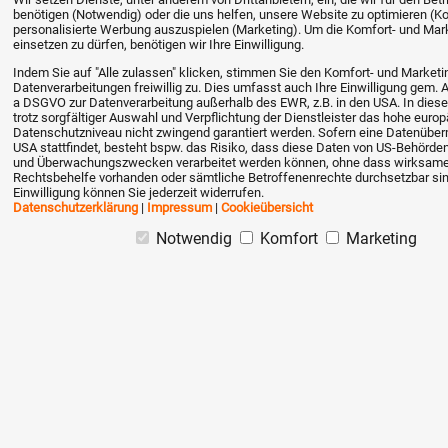
benötigen (Notwendig) oder die uns helfen, unsere Website zu optimieren (K
erledigen lassen.
personalisierte Werbung auszuspielen (Marketing). Um die Komfort- und Mar
einsetzen zu dürfen, benötigen wir Ihre Einwilligung.
Wir hoffen die Auwertung ist was Sie gesucht
Indem Sie auf "Alle zulassen" klicken, stimmen Sie den Komfort- und Marketi
Datenverarbeitungen freiwillig zu. Dies umfasst auch Ihre Einwilligung gem. Art
haben. Sie können den Report als
a DSGVO zur Datenverarbeitung außerhalb des EWR, z.B. in den USA. In dies
trotz sorgfältiger Auswahl und Verpflichtung der Dienstleister das hohe euro
benutzerdefinierte Vorlage in die
Datenschutzniveau nicht zwingend garantiert werden. Sofern eine Datenüberm
USA stattfindet, besteht bspw. das Risiko, dass diese Daten von US-Behörden 
Dokumentenvorlagen hinzufügen.
und Überwachungszwecken verarbeitet werden können, ohne dass wirksam
Rechtsbehelfe vorhanden oder sämtliche Betroffenenrechte durchsetzbar sin
Einwilligung können Sie jederzeit widerrufen.
https://www.hyreka.de/download/reports/KundeproArtik
Datenschutzerklärung
|
Impressum
|
Cookieübersicht
Notwendig
Komfort
Marketing
Ihr Hyreka-Team
Carsten Huth
schrieb am 16.03.2021
Hallo liebes Hyreka-Team,
Veiel Dank für die schnelle Antwort und das
bereitstellen des Report " Kunden pro Artikel pro