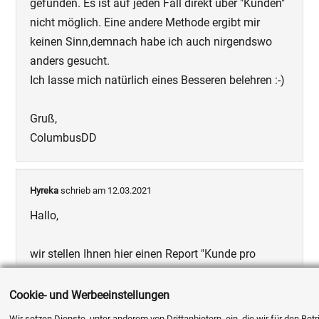
gefunden. Es ist auf jeden Fall direkt über "Kunden"
nicht möglich. Eine andere Methode ergibt mir
keinen Sinn,demnach habe ich auch nirgendswo
anders gesucht.
Ich lasse mich natürlich eines Besseren belehren :-)
Gruß,
ColumbusDD
Hyreka
schrieb am 12.03.2021
Hallo,
wir stellen Ihnen hier einen Report "Kunde pro
Artikel pro Monat" bereit. Falls Sie die Auswertung
noch anpassen möchten, können Sie dies über den
Cookie- und Werbeeinstellungen
Report-Designer tun, oder von unserem Support
Wir setzen Dienste, unter anderem von Drittanbietern, ein, die wir für den Bet